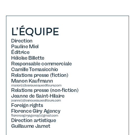
L’ÉQUIPE
Direction
Pauline Miel
Éditrice
Héloïse Billette
Responsable commerciale
Camille Tomasicchio
Relations presse (fiction)
Manon Kaufmann
manon[@]lesnouveauxediteurs.com
Relations presse (non-fiction)
Jeanne de Saint-Hilaire
jeanne[@]lesnouveauxediteurs.com
Foreign rights
Florence Giry Agency
florencegiryagency[@]g
mail.com
Direction artistique
Guillaume Jamet