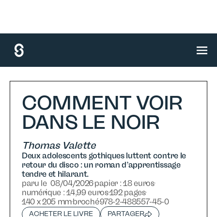
accueil
/
nos livres
/
littérature française
/
comment voir dans le noir
COMMENT VOIR
DANS LE NOIR
Thomas Valette
Deux adolescents gothiques luttent contre le
retour du disco : un roman d’apprentissage
tendre et hilarant.
paru le
08
/
04
/
2026
papier :
18 euros
numérique :
14,99 euros
192 pages
140 x 205 mm
broché
978-2-488557-45-0
ACHETER LE LIVRE
PARTAGER