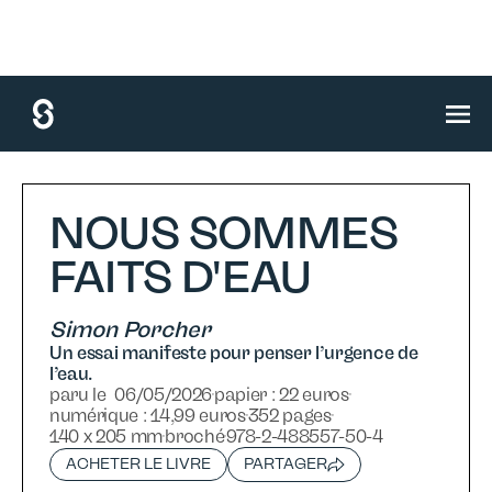
accueil
/
nos livres
/
non-fiction
/
nous sommes faits d'eau
NOUS SOMMES
FAITS D'EAU
Simon Porcher
Un essai manifeste pour penser l’urgence de
l’eau.
paru le
06
/
05
/
2026
papier :
22 euros
numérique :
14,99 euros
352 pages
140 x 205 mm
broché
978-2-488557-50-4
ACHETER LE LIVRE
PARTAGER